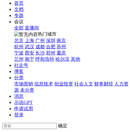
首页
文档
专题
会议
全部
直播间
热门城市
北京
上海
广州
深圳
南京
杭州
武汉
成都
合肥
苏州
宁波
西安
长沙
郑州
重庆
兰州
南宁
呼和浩特
哈尔滨
其他
社企号
博客
分类
市场营销
信息技术
创业投资
社会人文
财务财经
人力资
源
未分类
消息
示说GPT
申请试用
登录
确定