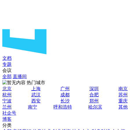
文档
专题
会议
全部
直播间
热门城市
北京
上海
广州
深圳
南京
杭州
武汉
成都
合肥
苏州
宁波
西安
长沙
郑州
重庆
兰州
南宁
呼和浩特
哈尔滨
其他
社企号
博客
分类