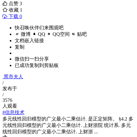
点赞
3
收藏
1
下载 0
快召唤伙伴们来围观吧
微博
QQ
QQ空间
贴吧
文档嵌入链接
复制
微信扫一扫分享
已成功复制到剪贴板
黑市夫人
/
发布于
/
3576
人观看
#信息技术
多元线性回归模型的广义最小二乘估计. 是正定矩阵。 §4.2 多
元线性回归模型的广义最小二乘估计. 上财浙院 统计系. 多元
线性回归模型的广义最小二乘估计. 上财浙 ...