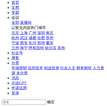
首页
文档
专题
会议
全部
直播间
热门城市
北京
上海
广州
深圳
南京
杭州
武汉
成都
合肥
苏州
宁波
西安
长沙
郑州
重庆
兰州
南宁
呼和浩特
哈尔滨
其他
社企号
博客
分类
市场营销
信息技术
创业投资
社会人文
财务财经
人力资
源
未分类
消息
示说GPT
申请试用
登录
确定