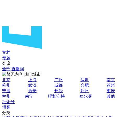
文档
专题
会议
全部
直播间
热门城市
北京
上海
广州
深圳
南京
杭州
武汉
成都
合肥
苏州
宁波
西安
长沙
郑州
重庆
兰州
南宁
呼和浩特
哈尔滨
其他
社企号
博客
分类