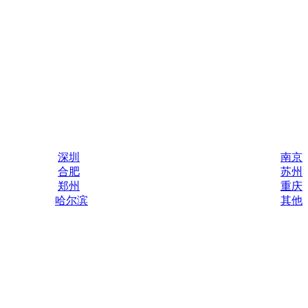
深圳
南京
合肥
苏州
郑州
重庆
哈尔滨
其他