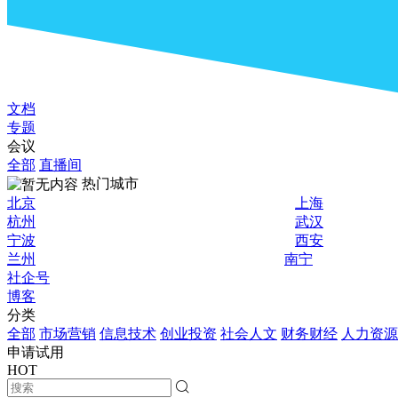
文档
专题
会议
全部
直播间
热门城市
北京
上海
杭州
武汉
宁波
西安
兰州
南宁
社企号
博客
分类
全部
市场营销
信息技术
创业投资
社会人文
财务财经
人力资源
申请试用
HOT