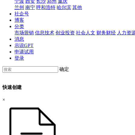
宁波
西安
长沙
郑州
重庆
兰州
南宁
呼和浩特
哈尔滨
其他
社企号
博客
分类
市场营销
信息技术
创业投资
社会人文
财务财经
人力资
消息
示说GPT
申请试用
登录
确定
快速创建
×