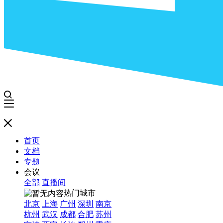
首页
文档
专题
会议
全部
直播间
热门城市
北京
上海
广州
深圳
南京
杭州
武汉
成都
合肥
苏州