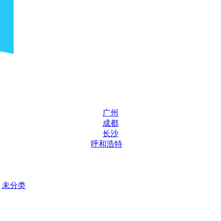
广州
成都
长沙
呼和浩特
未分类