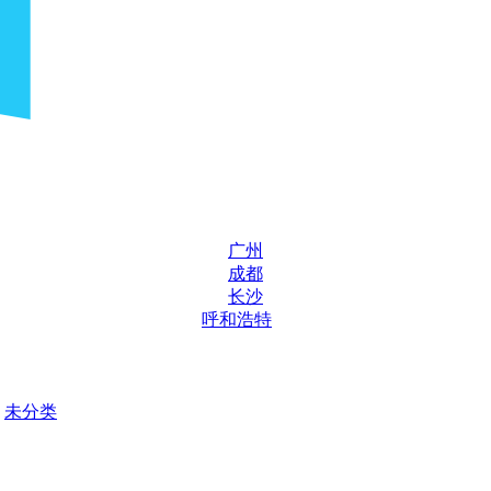
广州
成都
长沙
呼和浩特
未分类