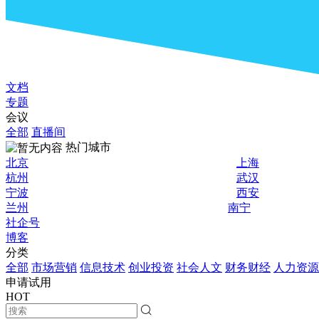
文档
专题
会议
全部
直播间
热门城市
北京
上海
杭州
武汉
宁波
西安
兰州
南宁
社企号
博客
分类
全部
市场营销
信息技术
创业投资
社会人文
财务财经
人力资源
申请试用
HOT