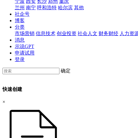
宁波
西安
长沙
郑州
重庆
兰州
南宁
呼和浩特
哈尔滨
其他
社企号
博客
分类
市场营销
信息技术
创业投资
社会人文
财务财经
人力资
消息
示说GPT
申请试用
登录
确定
快速创建
×