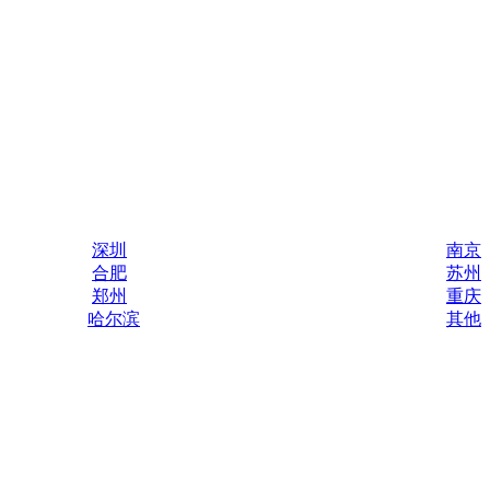
深圳
南京
合肥
苏州
郑州
重庆
哈尔滨
其他