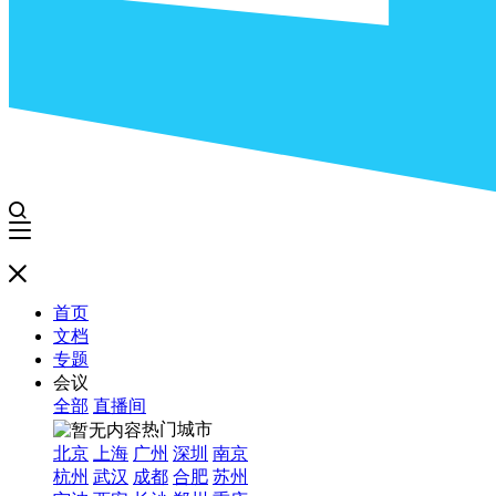
首页
文档
专题
会议
全部
直播间
热门城市
北京
上海
广州
深圳
南京
杭州
武汉
成都
合肥
苏州