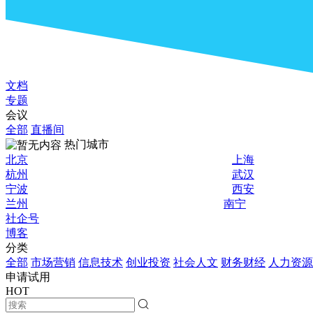
文档
专题
会议
全部
直播间
热门城市
北京
上海
杭州
武汉
宁波
西安
兰州
南宁
社企号
博客
分类
全部
市场营销
信息技术
创业投资
社会人文
财务财经
人力资源
申请试用
HOT