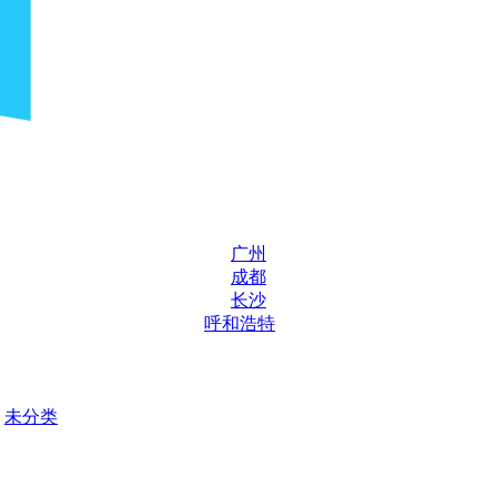
广州
成都
长沙
呼和浩特
未分类