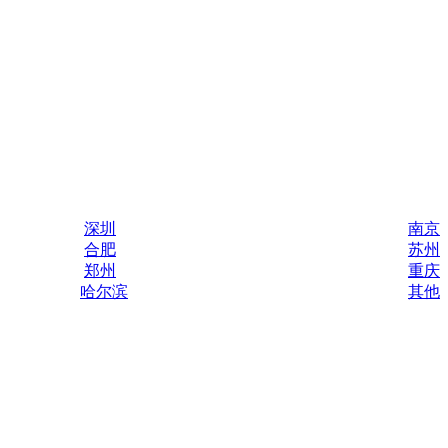
深圳
南京
合肥
苏州
郑州
重庆
哈尔滨
其他