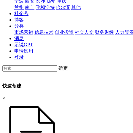
宁波
西安
长沙
郑州
重庆
兰州
南宁
呼和浩特
哈尔滨
其他
社企号
博客
分类
市场营销
信息技术
创业投资
社会人文
财务财经
人力资
消息
示说GPT
申请试用
登录
确定
快速创建
×