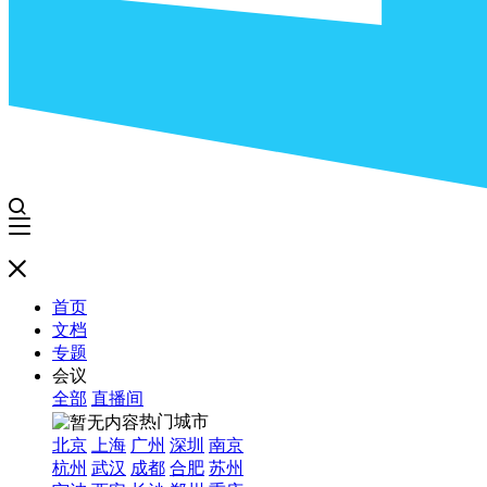
首页
文档
专题
会议
全部
直播间
热门城市
北京
上海
广州
深圳
南京
杭州
武汉
成都
合肥
苏州