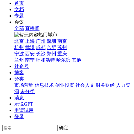
首页
文档
专题
会议
全部
直播间
热门城市
北京
上海
广州
深圳
南京
杭州
武汉
成都
合肥
苏州
宁波
西安
长沙
郑州
重庆
兰州
南宁
呼和浩特
哈尔滨
其他
社企号
博客
分类
市场营销
信息技术
创业投资
社会人文
财务财经
人力资
源
未分类
消息
示说GPT
申请试用
登录
确定