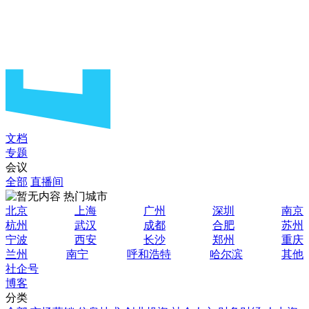
文档
专题
会议
全部
直播间
热门城市
北京
上海
广州
深圳
南京
杭州
武汉
成都
合肥
苏州
宁波
西安
长沙
郑州
重庆
兰州
南宁
呼和浩特
哈尔滨
其他
社企号
博客
分类