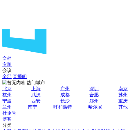
文档
专题
会议
全部
直播间
热门城市
北京
上海
广州
深圳
南京
杭州
武汉
成都
合肥
苏州
宁波
西安
长沙
郑州
重庆
兰州
南宁
呼和浩特
哈尔滨
其他
社企号
博客
分类