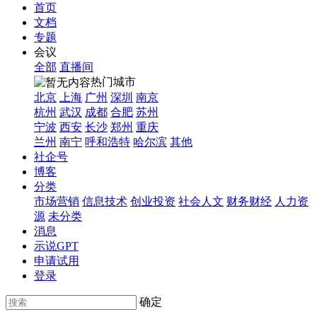
首页
文档
专题
会议
全部
直播间
热门城市
北京
上海
广州
深圳
南京
杭州
武汉
成都
合肥
苏州
宁波
西安
长沙
郑州
重庆
兰州
南宁
呼和浩特
哈尔滨
其他
社企号
博客
分类
市场营销
信息技术
创业投资
社会人文
财务财经
人力资
源
未分类
消息
示说GPT
申请试用
登录
确定