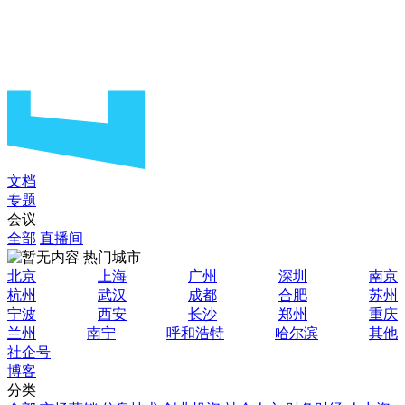
文档
专题
会议
全部
直播间
热门城市
北京
上海
广州
深圳
南京
杭州
武汉
成都
合肥
苏州
宁波
西安
长沙
郑州
重庆
兰州
南宁
呼和浩特
哈尔滨
其他
社企号
博客
分类