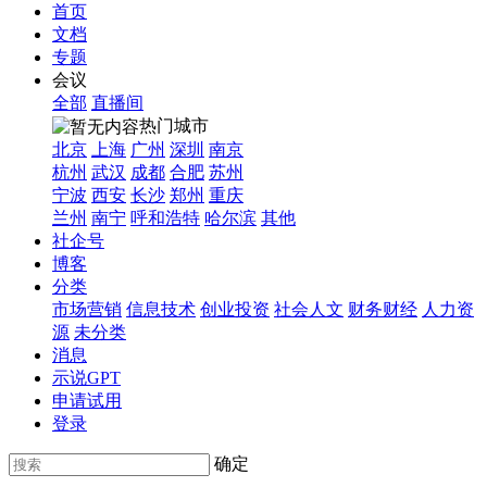
首页
文档
专题
会议
全部
直播间
热门城市
北京
上海
广州
深圳
南京
杭州
武汉
成都
合肥
苏州
宁波
西安
长沙
郑州
重庆
兰州
南宁
呼和浩特
哈尔滨
其他
社企号
博客
分类
市场营销
信息技术
创业投资
社会人文
财务财经
人力资
源
未分类
消息
示说GPT
申请试用
登录
确定