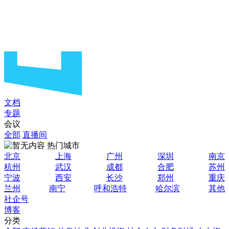
文档
专题
会议
全部
直播间
热门城市
北京
上海
广州
深圳
南京
杭州
武汉
成都
合肥
苏州
宁波
西安
长沙
郑州
重庆
兰州
南宁
呼和浩特
哈尔滨
其他
社企号
博客
分类