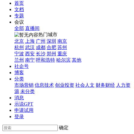
首页
文档
专题
会议
全部
直播间
热门城市
北京
上海
广州
深圳
南京
杭州
武汉
成都
合肥
苏州
宁波
西安
长沙
郑州
重庆
兰州
南宁
呼和浩特
哈尔滨
其他
社企号
博客
分类
市场营销
信息技术
创业投资
社会人文
财务财经
人力资
源
未分类
消息
示说GPT
申请试用
登录
确定