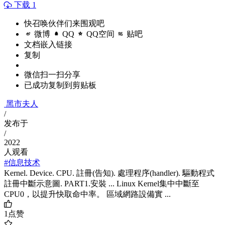
下载 1
快召唤伙伴们来围观吧
微博
QQ
QQ空间
贴吧
文档嵌入链接
复制
微信扫一扫分享
已成功复制到剪贴板
黑市夫人
/
发布于
/
2022
人观看
#信息技术
Kernel. Device. CPU. 註冊(告知). 處理程序(handler). 驅動程式
註冊中斷示意圖. PART1.安裝 ... Linux Kernel集中中斷至
CPU0，以提升快取命中率。 區域網路設備實 ...
1
点赞