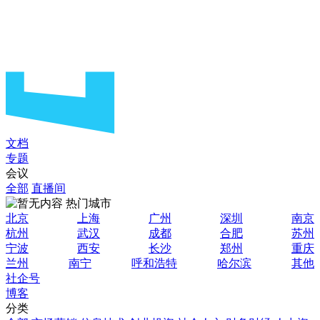
文档
专题
会议
全部
直播间
热门城市
北京
上海
广州
深圳
南京
杭州
武汉
成都
合肥
苏州
宁波
西安
长沙
郑州
重庆
兰州
南宁
呼和浩特
哈尔滨
其他
社企号
博客
分类