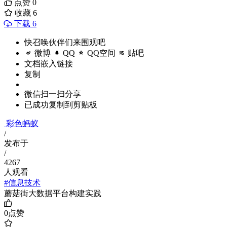
点赞
0
收藏
6
下载 6
快召唤伙伴们来围观吧
微博
QQ
QQ空间
贴吧
文档嵌入链接
复制
微信扫一扫分享
已成功复制到剪贴板
彩色蚂蚁
/
发布于
/
4267
人观看
#信息技术
蘑菇街大数据平台构建实践
0
点赞