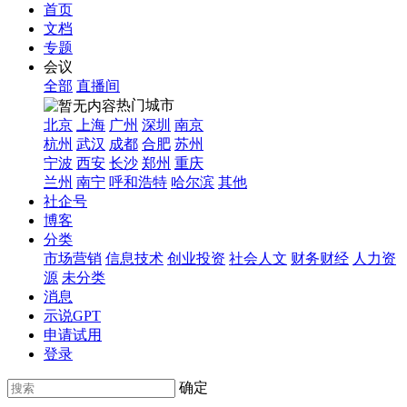
首页
文档
专题
会议
全部
直播间
热门城市
北京
上海
广州
深圳
南京
杭州
武汉
成都
合肥
苏州
宁波
西安
长沙
郑州
重庆
兰州
南宁
呼和浩特
哈尔滨
其他
社企号
博客
分类
市场营销
信息技术
创业投资
社会人文
财务财经
人力资
源
未分类
消息
示说GPT
申请试用
登录
确定