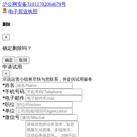
沪公网安备31011702004679号
电子营业执照
删除
×
确定删除吗？
确定
取消
申请试用
×
示说运营小组将尽快与您联系，并提供试用服务
*
姓名
*
手机号码
*
电子邮件
*
职位
*
单位
*
微信号