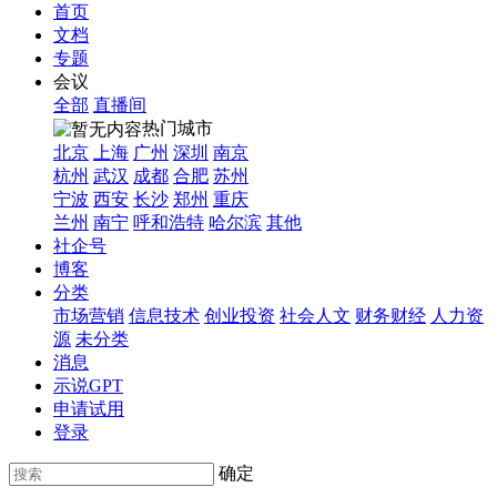
首页
文档
专题
会议
全部
直播间
热门城市
北京
上海
广州
深圳
南京
杭州
武汉
成都
合肥
苏州
宁波
西安
长沙
郑州
重庆
兰州
南宁
呼和浩特
哈尔滨
其他
社企号
博客
分类
市场营销
信息技术
创业投资
社会人文
财务财经
人力资
源
未分类
消息
示说GPT
申请试用
登录
确定