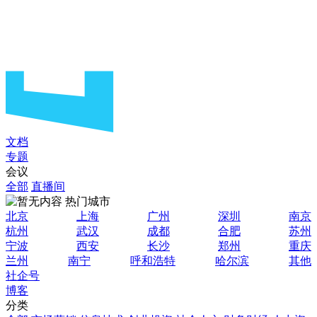
文档
专题
会议
全部
直播间
热门城市
北京
上海
广州
深圳
南京
杭州
武汉
成都
合肥
苏州
宁波
西安
长沙
郑州
重庆
兰州
南宁
呼和浩特
哈尔滨
其他
社企号
博客
分类