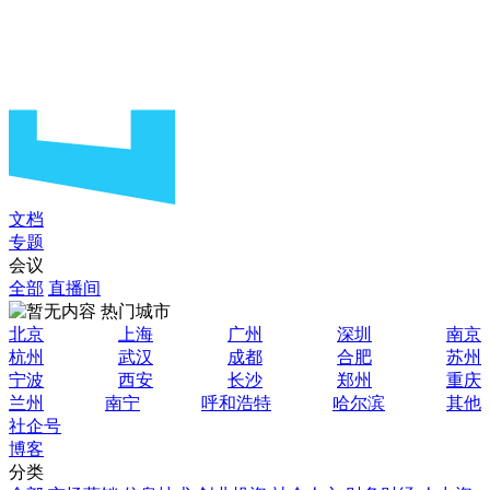
文档
专题
会议
全部
直播间
热门城市
北京
上海
广州
深圳
南京
杭州
武汉
成都
合肥
苏州
宁波
西安
长沙
郑州
重庆
兰州
南宁
呼和浩特
哈尔滨
其他
社企号
博客
分类