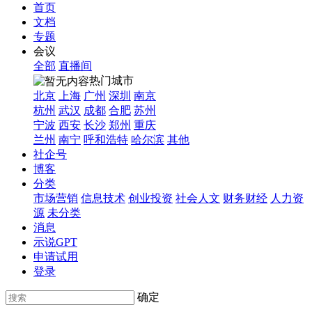
首页
文档
专题
会议
全部
直播间
热门城市
北京
上海
广州
深圳
南京
杭州
武汉
成都
合肥
苏州
宁波
西安
长沙
郑州
重庆
兰州
南宁
呼和浩特
哈尔滨
其他
社企号
博客
分类
市场营销
信息技术
创业投资
社会人文
财务财经
人力资
源
未分类
消息
示说GPT
申请试用
登录
确定