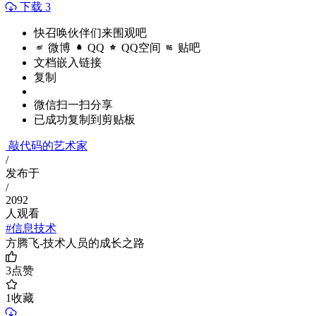
下载 3
快召唤伙伴们来围观吧
微博
QQ
QQ空间
贴吧
文档嵌入链接
复制
微信扫一扫分享
已成功复制到剪贴板
敲代码的艺术家
/
发布于
/
2092
人观看
#信息技术
方腾飞-技术人员的成长之路
3
点赞
1
收藏