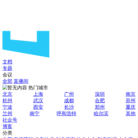
文档
专题
会议
全部
直播间
热门城市
北京
上海
广州
深圳
南京
杭州
武汉
成都
合肥
苏州
宁波
西安
长沙
郑州
重庆
兰州
南宁
呼和浩特
哈尔滨
其他
社企号
博客
分类