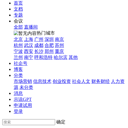
首页
文档
专题
会议
全部
直播间
热门城市
北京
上海
广州
深圳
南京
杭州
武汉
成都
合肥
苏州
宁波
西安
长沙
郑州
重庆
兰州
南宁
呼和浩特
哈尔滨
其他
社企号
博客
分类
市场营销
信息技术
创业投资
社会人文
财务财经
人力资
源
未分类
消息
示说GPT
申请试用
登录
确定