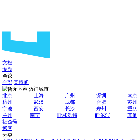
文档
专题
会议
全部
直播间
热门城市
北京
上海
广州
深圳
南京
杭州
武汉
成都
合肥
苏州
宁波
西安
长沙
郑州
重庆
兰州
南宁
呼和浩特
哈尔滨
其他
社企号
博客
分类