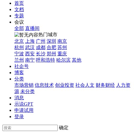
首页
文档
专题
会议
全部
直播间
热门城市
北京
上海
广州
深圳
南京
杭州
武汉
成都
合肥
苏州
宁波
西安
长沙
郑州
重庆
兰州
南宁
呼和浩特
哈尔滨
其他
社企号
博客
分类
市场营销
信息技术
创业投资
社会人文
财务财经
人力资
源
未分类
消息
示说GPT
申请试用
登录
确定