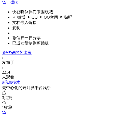
下载 0
快召唤伙伴们来围观吧
微博
QQ
QQ空间
贴吧
文档嵌入链接
复制
微信扫一扫分享
已成功复制到剪贴板
敲代码的艺术家
/
发布于
/
2214
人观看
#信息技术
去中心化的云计算平台浅析
3
点赞
1
收藏