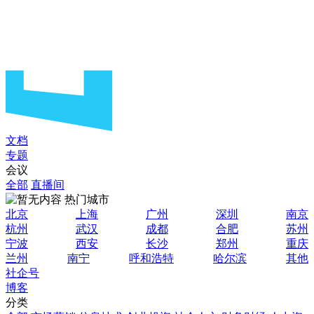
文档
专题
会议
全部
直播间
热门城市
北京
上海
广州
深圳
南京
杭州
武汉
成都
合肥
苏州
宁波
西安
长沙
郑州
重庆
兰州
南宁
呼和浩特
哈尔滨
其他
社企号
博客
分类