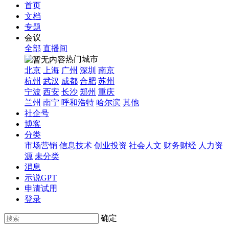
首页
文档
专题
会议
全部
直播间
热门城市
北京
上海
广州
深圳
南京
杭州
武汉
成都
合肥
苏州
宁波
西安
长沙
郑州
重庆
兰州
南宁
呼和浩特
哈尔滨
其他
社企号
博客
分类
市场营销
信息技术
创业投资
社会人文
财务财经
人力资
源
未分类
消息
示说GPT
申请试用
登录
确定