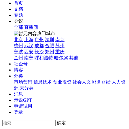
首页
文档
专题
会议
全部
直播间
热门城市
北京
上海
广州
深圳
南京
杭州
武汉
成都
合肥
苏州
宁波
西安
长沙
郑州
重庆
兰州
南宁
呼和浩特
哈尔滨
其他
社企号
博客
分类
市场营销
信息技术
创业投资
社会人文
财务财经
人力资
源
未分类
消息
示说GPT
申请试用
登录
确定