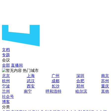
文档
专题
会议
全部
直播间
热门城市
北京
上海
广州
深圳
南京
杭州
武汉
成都
合肥
苏州
宁波
西安
长沙
郑州
重庆
兰州
南宁
呼和浩特
哈尔滨
其他
社企号
博客
分类