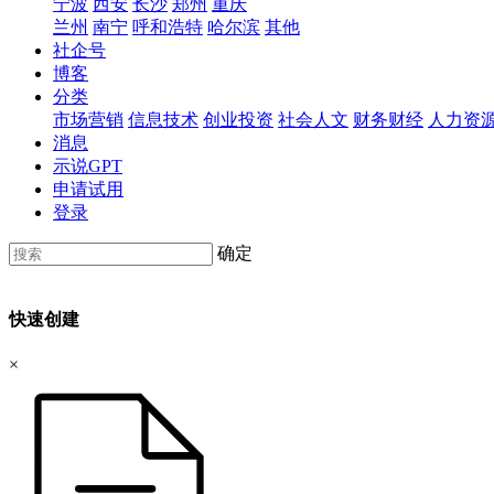
宁波
西安
长沙
郑州
重庆
兰州
南宁
呼和浩特
哈尔滨
其他
社企号
博客
分类
市场营销
信息技术
创业投资
社会人文
财务财经
人力资
消息
示说GPT
申请试用
登录
确定
快速创建
×