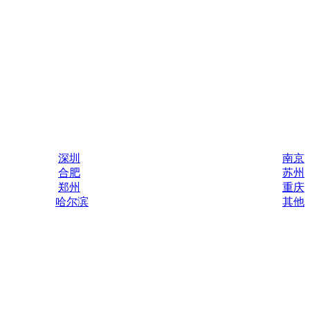
深圳
南京
合肥
苏州
郑州
重庆
哈尔滨
其他