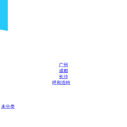
广州
成都
长沙
呼和浩特
未分类