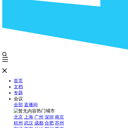
首页
文档
专题
会议
全部
直播间
热门城市
北京
上海
广州
深圳
南京
杭州
武汉
成都
合肥
苏州