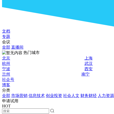
文档
专题
会议
全部
直播间
热门城市
北京
上海
杭州
武汉
宁波
西安
兰州
南宁
社企号
博客
分类
全部
市场营销
信息技术
创业投资
社会人文
财务财经
人力资源
申请试用
HOT