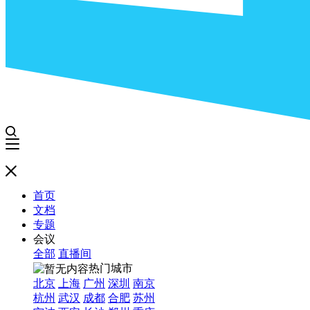
首页
文档
专题
会议
全部
直播间
热门城市
北京
上海
广州
深圳
南京
杭州
武汉
成都
合肥
苏州