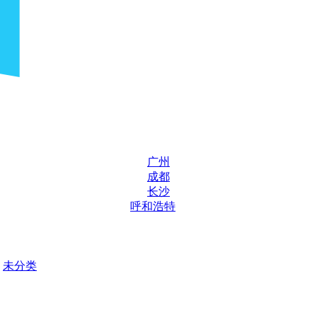
广州
成都
长沙
呼和浩特
未分类