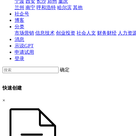
宁波
西安
长沙
郑州
重庆
兰州
南宁
呼和浩特
哈尔滨
其他
社企号
博客
分类
市场营销
信息技术
创业投资
社会人文
财务财经
人力资
消息
示说GPT
申请试用
登录
确定
快速创建
×