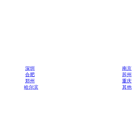
深圳
南京
合肥
苏州
郑州
重庆
哈尔滨
其他