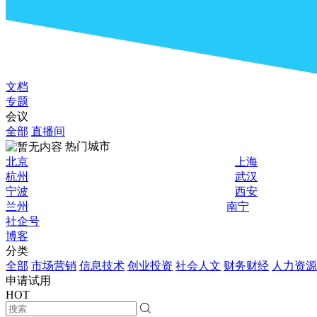
文档
专题
会议
全部
直播间
热门城市
北京
上海
杭州
武汉
宁波
西安
兰州
南宁
社企号
博客
分类
全部
市场营销
信息技术
创业投资
社会人文
财务财经
人力资源
申请试用
HOT