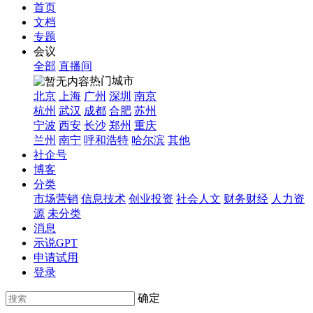
首页
文档
专题
会议
全部
直播间
热门城市
北京
上海
广州
深圳
南京
杭州
武汉
成都
合肥
苏州
宁波
西安
长沙
郑州
重庆
兰州
南宁
呼和浩特
哈尔滨
其他
社企号
博客
分类
市场营销
信息技术
创业投资
社会人文
财务财经
人力资
源
未分类
消息
示说GPT
申请试用
登录
确定