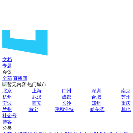
文档
专题
会议
全部
直播间
热门城市
北京
上海
广州
深圳
南京
杭州
武汉
成都
合肥
苏州
宁波
西安
长沙
郑州
重庆
兰州
南宁
呼和浩特
哈尔滨
其他
社企号
博客
分类