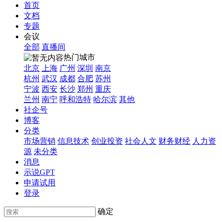
首页
文档
专题
会议
全部
直播间
热门城市
北京
上海
广州
深圳
南京
杭州
武汉
成都
合肥
苏州
宁波
西安
长沙
郑州
重庆
兰州
南宁
呼和浩特
哈尔滨
其他
社企号
博客
分类
市场营销
信息技术
创业投资
社会人文
财务财经
人力资
源
未分类
消息
示说GPT
申请试用
登录
确定