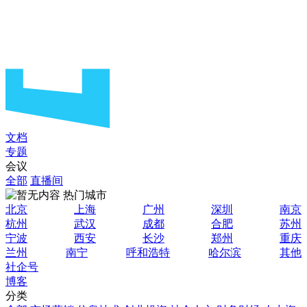
文档
专题
会议
全部
直播间
热门城市
北京
上海
广州
深圳
南京
杭州
武汉
成都
合肥
苏州
宁波
西安
长沙
郑州
重庆
兰州
南宁
呼和浩特
哈尔滨
其他
社企号
博客
分类