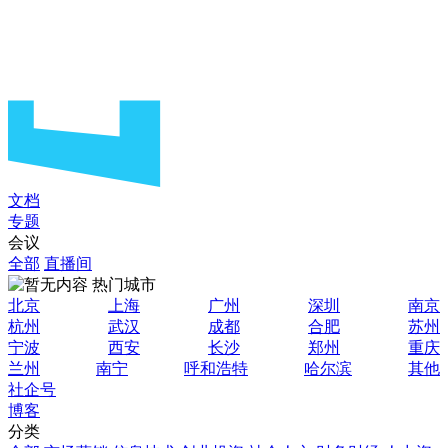
文档
专题
会议
全部
直播间
热门城市
北京
上海
广州
深圳
南京
杭州
武汉
成都
合肥
苏州
宁波
西安
长沙
郑州
重庆
兰州
南宁
呼和浩特
哈尔滨
其他
社企号
博客
分类