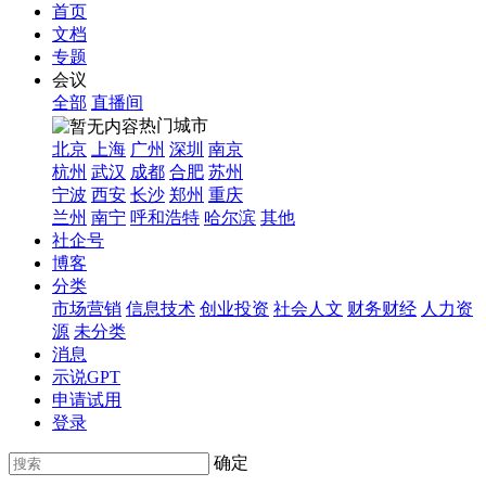
首页
文档
专题
会议
全部
直播间
热门城市
北京
上海
广州
深圳
南京
杭州
武汉
成都
合肥
苏州
宁波
西安
长沙
郑州
重庆
兰州
南宁
呼和浩特
哈尔滨
其他
社企号
博客
分类
市场营销
信息技术
创业投资
社会人文
财务财经
人力资
源
未分类
消息
示说GPT
申请试用
登录
确定