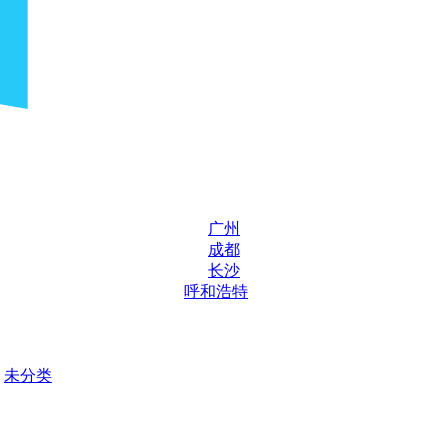
广州
成都
长沙
呼和浩特
未分类