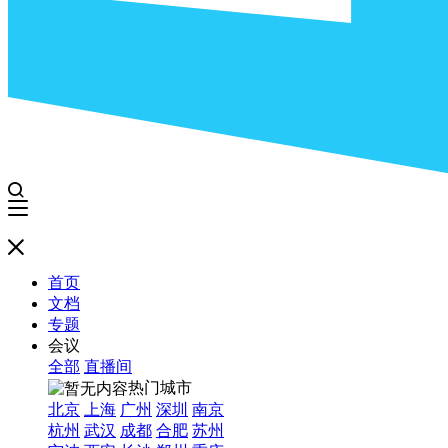
首页
文档
专题
会议
全部
直播间
热门城市
北京
上海
广州
深圳
南京
杭州
武汉
成都
合肥
苏州