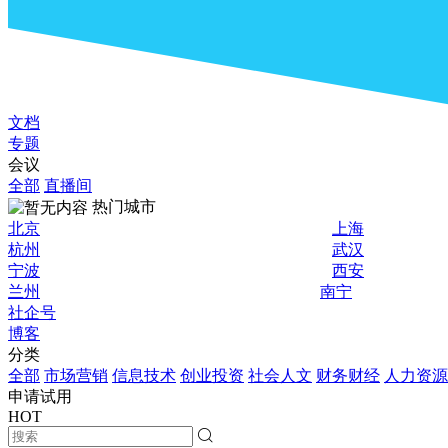
文档
专题
会议
全部
直播间
热门城市
北京
上海
杭州
武汉
宁波
西安
兰州
南宁
社企号
博客
分类
全部
市场营销
信息技术
创业投资
社会人文
财务财经
人力资源
申请试用
HOT