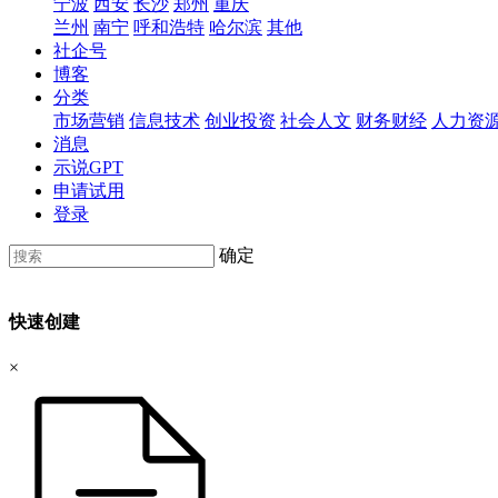
宁波
西安
长沙
郑州
重庆
兰州
南宁
呼和浩特
哈尔滨
其他
社企号
博客
分类
市场营销
信息技术
创业投资
社会人文
财务财经
人力资
消息
示说GPT
申请试用
登录
确定
快速创建
×