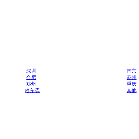
深圳
南京
合肥
苏州
郑州
重庆
哈尔滨
其他