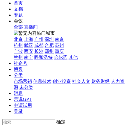
首页
文档
专题
会议
全部
直播间
热门城市
北京
上海
广州
深圳
南京
杭州
武汉
成都
合肥
苏州
宁波
西安
长沙
郑州
重庆
兰州
南宁
呼和浩特
哈尔滨
其他
社企号
博客
分类
市场营销
信息技术
创业投资
社会人文
财务财经
人力资
源
未分类
消息
示说GPT
申请试用
登录
确定