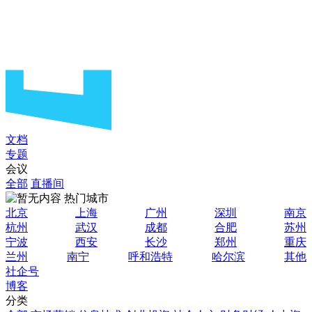
文档
专题
会议
全部
直播间
热门城市
北京
上海
广州
深圳
南京
杭州
武汉
成都
合肥
苏州
宁波
西安
长沙
郑州
重庆
兰州
南宁
呼和浩特
哈尔滨
其他
社企号
博客
分类