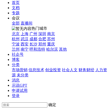
首页
文档
专题
会议
全部
直播间
热门城市
北京
上海
广州
深圳
南京
杭州
武汉
成都
合肥
苏州
宁波
西安
长沙
郑州
重庆
兰州
南宁
呼和浩特
哈尔滨
其他
社企号
博客
分类
市场营销
信息技术
创业投资
社会人文
财务财经
人力资
源
未分类
消息
示说GPT
申请试用
登录
确定