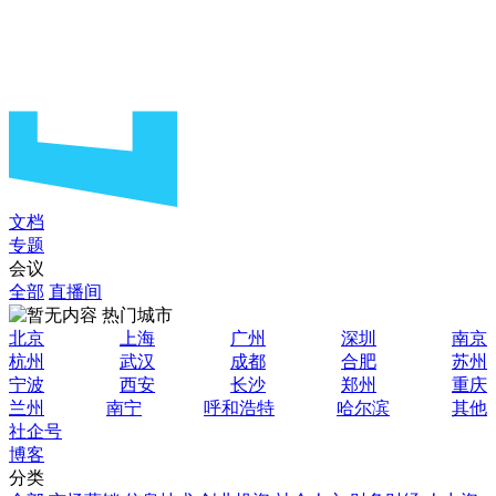
文档
专题
会议
全部
直播间
热门城市
北京
上海
广州
深圳
南京
杭州
武汉
成都
合肥
苏州
宁波
西安
长沙
郑州
重庆
兰州
南宁
呼和浩特
哈尔滨
其他
社企号
博客
分类