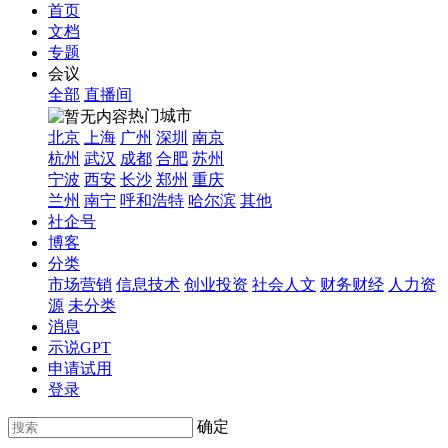
首页
文档
专题
会议
全部
直播间
热门城市
北京
上海
广州
深圳
南京
杭州
武汉
成都
合肥
苏州
宁波
西安
长沙
郑州
重庆
兰州
南宁
呼和浩特
哈尔滨
其他
社企号
博客
分类
市场营销
信息技术
创业投资
社会人文
财务财经
人力资
源
未分类
消息
示说GPT
申请试用
登录
确定