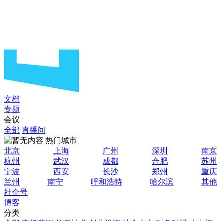
文档
专题
会议
全部
直播间
热门城市
北京
上海
广州
深圳
南京
杭州
武汉
成都
合肥
苏州
宁波
西安
长沙
郑州
重庆
兰州
南宁
呼和浩特
哈尔滨
其他
社企号
博客
分类