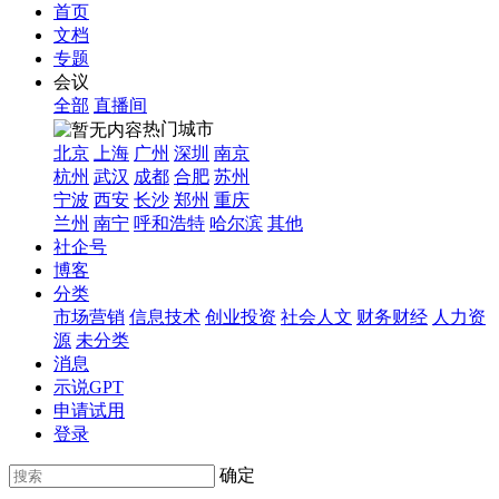
首页
文档
专题
会议
全部
直播间
热门城市
北京
上海
广州
深圳
南京
杭州
武汉
成都
合肥
苏州
宁波
西安
长沙
郑州
重庆
兰州
南宁
呼和浩特
哈尔滨
其他
社企号
博客
分类
市场营销
信息技术
创业投资
社会人文
财务财经
人力资
源
未分类
消息
示说GPT
申请试用
登录
确定