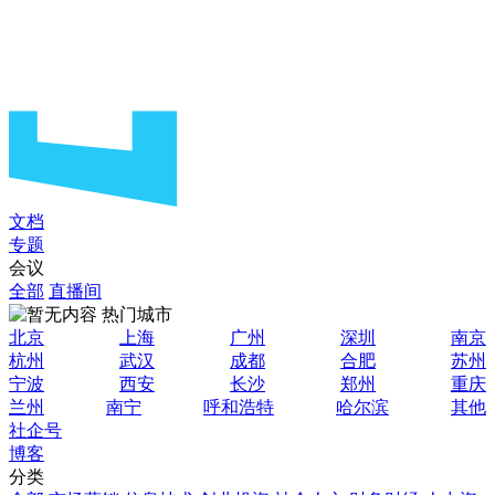
文档
专题
会议
全部
直播间
热门城市
北京
上海
广州
深圳
南京
杭州
武汉
成都
合肥
苏州
宁波
西安
长沙
郑州
重庆
兰州
南宁
呼和浩特
哈尔滨
其他
社企号
博客
分类