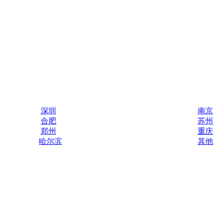
深圳
南京
合肥
苏州
郑州
重庆
哈尔滨
其他