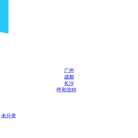
广州
成都
长沙
呼和浩特
未分类