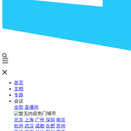
首页
文档
专题
会议
全部
直播间
热门城市
北京
上海
广州
深圳
南京
杭州
武汉
成都
合肥
苏州