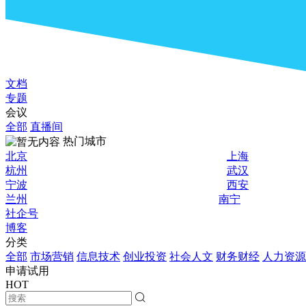
文档
专题
会议
全部
直播间
热门城市
北京
上海
杭州
武汉
宁波
西安
兰州
南宁
社企号
博客
分类
全部
市场营销
信息技术
创业投资
社会人文
财务财经
人力资源
申请试用
HOT