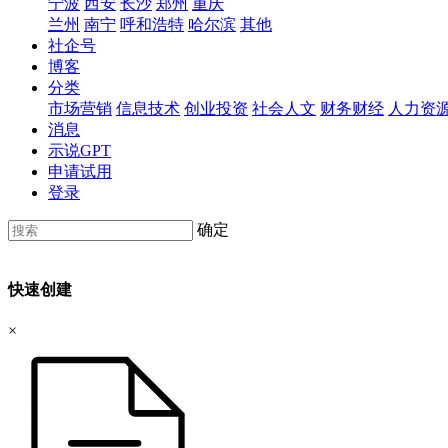
宁波
西安
长沙
郑州
重庆
兰州
南宁
呼和浩特
哈尔滨
其他
社企号
博客
分类
市场营销
信息技术
创业投资
社会人文
财务财经
人力资
消息
示说GPT
申请试用
登录
确定
快速创建
×