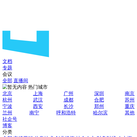
文档
专题
会议
全部
直播间
热门城市
北京
上海
广州
深圳
南京
杭州
武汉
成都
合肥
苏州
宁波
西安
长沙
郑州
重庆
兰州
南宁
呼和浩特
哈尔滨
其他
社企号
博客
分类