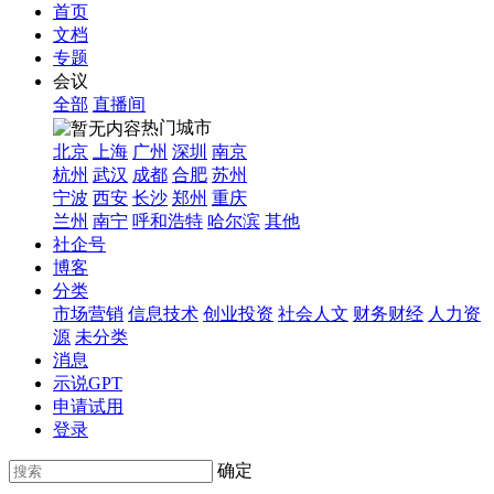
首页
文档
专题
会议
全部
直播间
热门城市
北京
上海
广州
深圳
南京
杭州
武汉
成都
合肥
苏州
宁波
西安
长沙
郑州
重庆
兰州
南宁
呼和浩特
哈尔滨
其他
社企号
博客
分类
市场营销
信息技术
创业投资
社会人文
财务财经
人力资
源
未分类
消息
示说GPT
申请试用
登录
确定