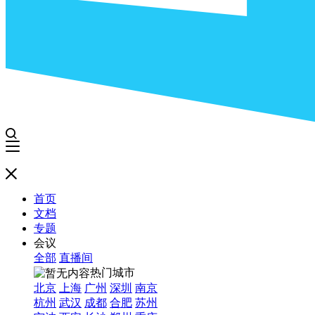
首页
文档
专题
会议
全部
直播间
热门城市
北京
上海
广州
深圳
南京
杭州
武汉
成都
合肥
苏州