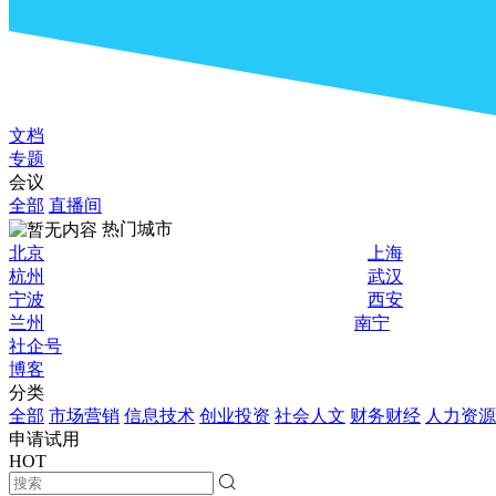
文档
专题
会议
全部
直播间
热门城市
北京
上海
杭州
武汉
宁波
西安
兰州
南宁
社企号
博客
分类
全部
市场营销
信息技术
创业投资
社会人文
财务财经
人力资源
申请试用
HOT