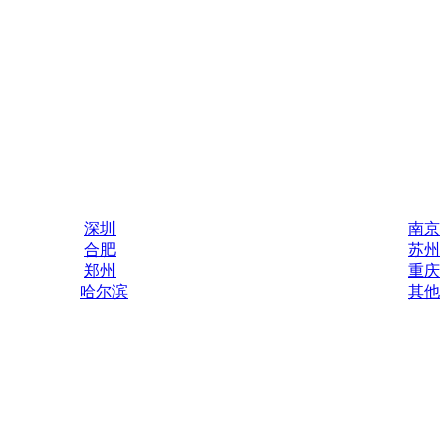
深圳
南京
合肥
苏州
郑州
重庆
哈尔滨
其他