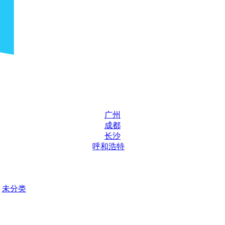
广州
成都
长沙
呼和浩特
未分类