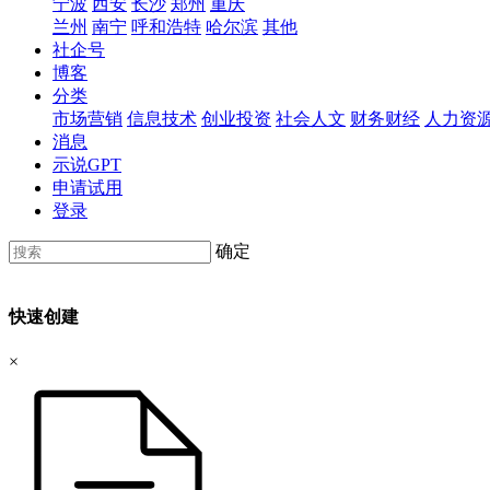
宁波
西安
长沙
郑州
重庆
兰州
南宁
呼和浩特
哈尔滨
其他
社企号
博客
分类
市场营销
信息技术
创业投资
社会人文
财务财经
人力资
消息
示说GPT
申请试用
登录
确定
快速创建
×