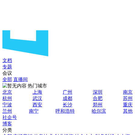
文档
专题
会议
全部
直播间
热门城市
北京
上海
广州
深圳
南京
杭州
武汉
成都
合肥
苏州
宁波
西安
长沙
郑州
重庆
兰州
南宁
呼和浩特
哈尔滨
其他
社企号
博客
分类