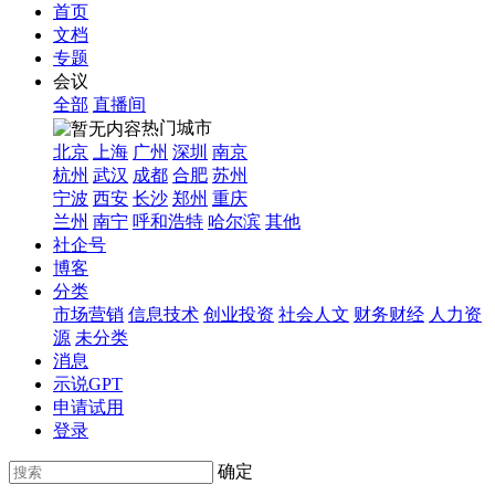
首页
文档
专题
会议
全部
直播间
热门城市
北京
上海
广州
深圳
南京
杭州
武汉
成都
合肥
苏州
宁波
西安
长沙
郑州
重庆
兰州
南宁
呼和浩特
哈尔滨
其他
社企号
博客
分类
市场营销
信息技术
创业投资
社会人文
财务财经
人力资
源
未分类
消息
示说GPT
申请试用
登录
确定