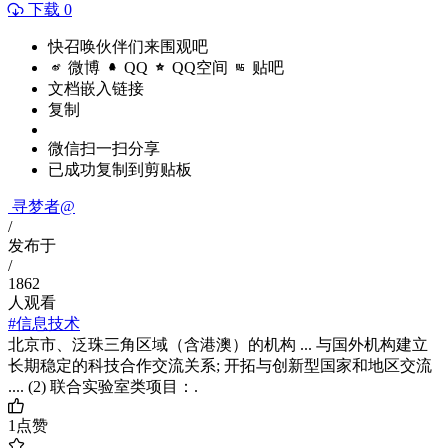
下载 0
快召唤伙伴们来围观吧
微博
QQ
QQ空间
贴吧
文档嵌入链接
复制
微信扫一扫分享
已成功复制到剪贴板
寻梦者@
/
发布于
/
1862
人观看
#信息技术
北京市、泛珠三角区域（含港澳）的机构 ... 与国外机构建立
长期稳定的科技合作交流关系; 开拓与创新型国家和地区交流
.... (2) 联合实验室类项目：.
1
点赞