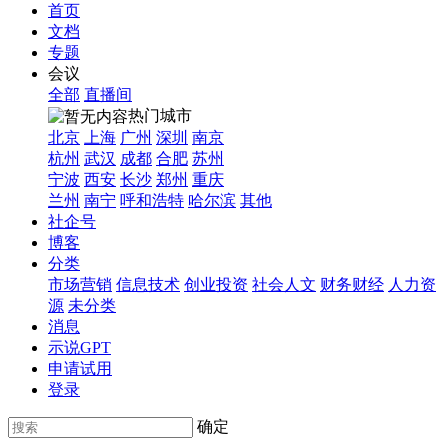
首页
文档
专题
会议
全部
直播间
热门城市
北京
上海
广州
深圳
南京
杭州
武汉
成都
合肥
苏州
宁波
西安
长沙
郑州
重庆
兰州
南宁
呼和浩特
哈尔滨
其他
社企号
博客
分类
市场营销
信息技术
创业投资
社会人文
财务财经
人力资
源
未分类
消息
示说GPT
申请试用
登录
确定