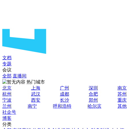
文档
专题
会议
全部
直播间
热门城市
北京
上海
广州
深圳
南京
杭州
武汉
成都
合肥
苏州
宁波
西安
长沙
郑州
重庆
兰州
南宁
呼和浩特
哈尔滨
其他
社企号
博客
分类