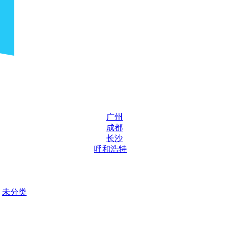
广州
成都
长沙
呼和浩特
未分类