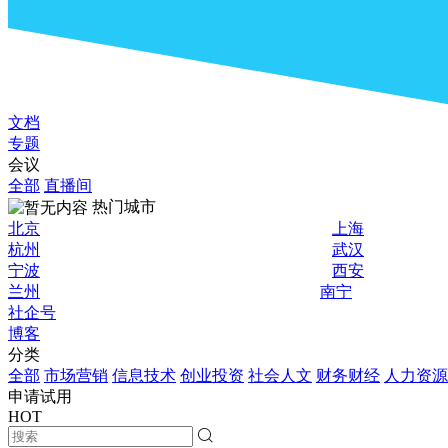
文档
专题
会议
全部
直播间
热门城市
北京
上海
杭州
武汉
宁波
西安
兰州
南宁
社企号
博客
分类
全部
市场营销
信息技术
创业投资
社会人文
财务财经
人力资源
申请试用
HOT