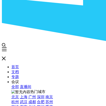
首页
文档
专题
会议
全部
直播间
热门城市
北京
上海
广州
深圳
南京
杭州
武汉
成都
合肥
苏州