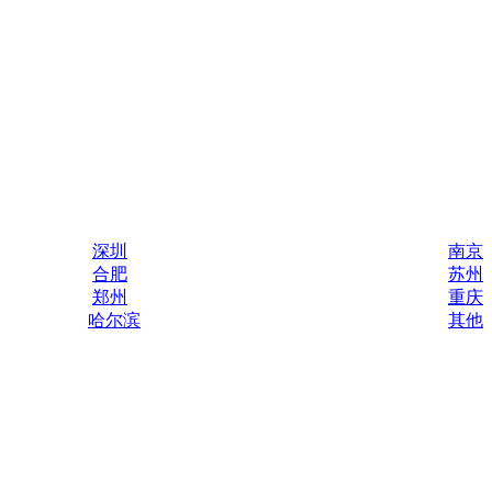
深圳
南京
合肥
苏州
郑州
重庆
哈尔滨
其他