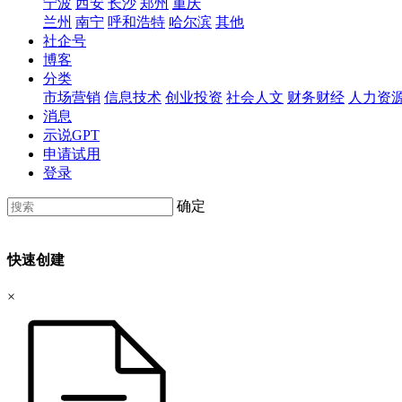
宁波
西安
长沙
郑州
重庆
兰州
南宁
呼和浩特
哈尔滨
其他
社企号
博客
分类
市场营销
信息技术
创业投资
社会人文
财务财经
人力资
消息
示说GPT
申请试用
登录
确定
快速创建
×