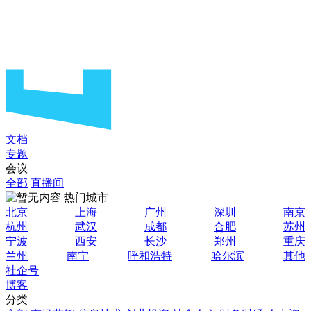
文档
专题
会议
全部
直播间
热门城市
北京
上海
广州
深圳
南京
杭州
武汉
成都
合肥
苏州
宁波
西安
长沙
郑州
重庆
兰州
南宁
呼和浩特
哈尔滨
其他
社企号
博客
分类