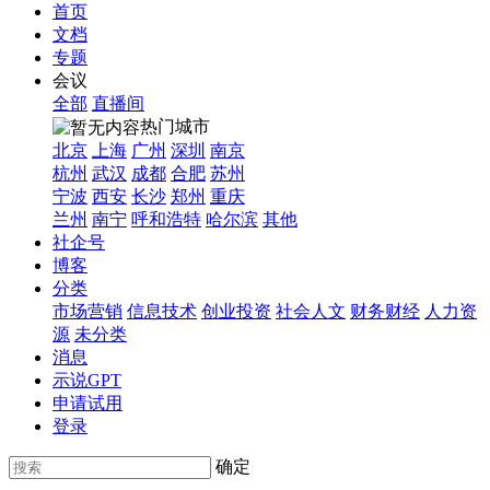
首页
文档
专题
会议
全部
直播间
热门城市
北京
上海
广州
深圳
南京
杭州
武汉
成都
合肥
苏州
宁波
西安
长沙
郑州
重庆
兰州
南宁
呼和浩特
哈尔滨
其他
社企号
博客
分类
市场营销
信息技术
创业投资
社会人文
财务财经
人力资
源
未分类
消息
示说GPT
申请试用
登录
确定