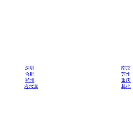
深圳
南京
合肥
苏州
郑州
重庆
哈尔滨
其他