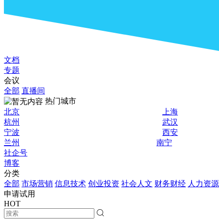
文档
专题
会议
全部
直播间
热门城市
北京
上海
杭州
武汉
宁波
西安
兰州
南宁
社企号
博客
分类
全部
市场营销
信息技术
创业投资
社会人文
财务财经
人力资源
申请试用
HOT