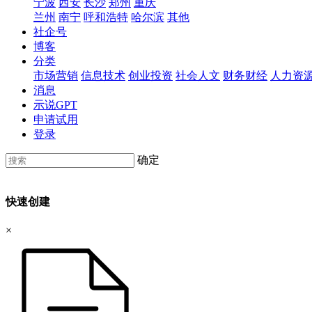
宁波
西安
长沙
郑州
重庆
兰州
南宁
呼和浩特
哈尔滨
其他
社企号
博客
分类
市场营销
信息技术
创业投资
社会人文
财务财经
人力资
消息
示说GPT
申请试用
登录
确定
快速创建
×