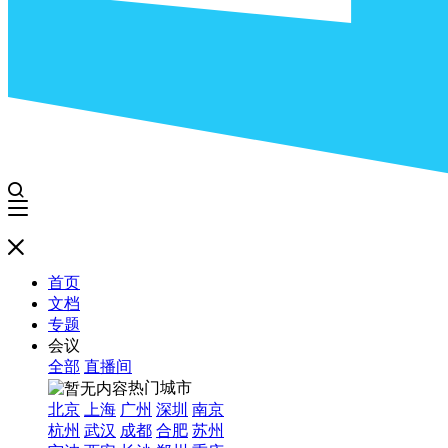
首页
文档
专题
会议
全部
直播间
热门城市
北京
上海
广州
深圳
南京
杭州
武汉
成都
合肥
苏州