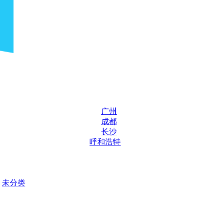
广州
成都
长沙
呼和浩特
未分类