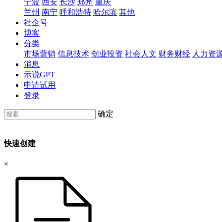
宁波
西安
长沙
郑州
重庆
兰州
南宁
呼和浩特
哈尔滨
其他
社企号
博客
分类
市场营销
信息技术
创业投资
社会人文
财务财经
人力资
消息
示说GPT
申请试用
登录
确定
快速创建
×