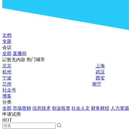
文档
专题
会议
全部
直播间
热门城市
北京
上海
杭州
武汉
宁波
西安
兰州
南宁
社企号
博客
分类
全部
市场营销
信息技术
创业投资
社会人文
财务财经
人力资源
申请试用
HOT