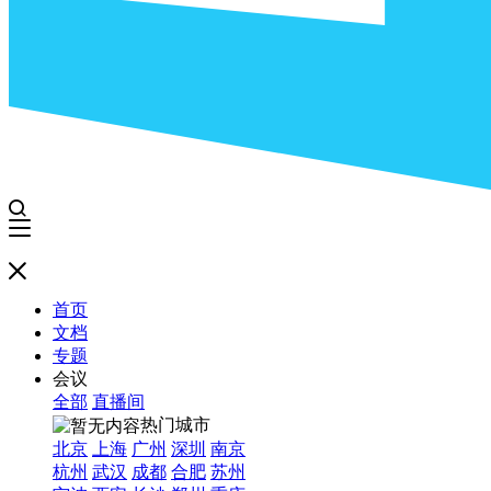
首页
文档
专题
会议
全部
直播间
热门城市
北京
上海
广州
深圳
南京
杭州
武汉
成都
合肥
苏州