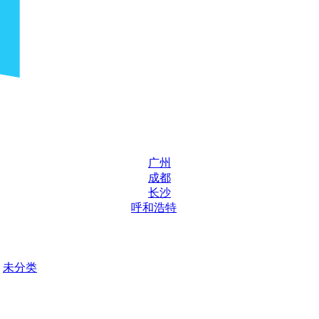
广州
成都
长沙
呼和浩特
未分类