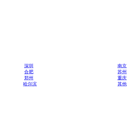
深圳
南京
合肥
苏州
郑州
重庆
哈尔滨
其他