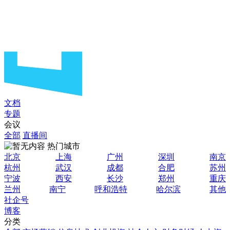
文档
专题
会议
全部
直播间
热门城市
北京
上海
广州
深圳
南京
杭州
武汉
成都
合肥
苏州
宁波
西安
长沙
郑州
重庆
兰州
南宁
呼和浩特
哈尔滨
其他
社企号
博客
分类