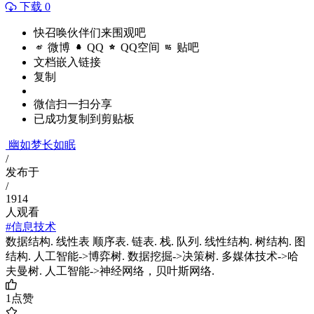
下载 0
快召唤伙伴们来围观吧
微博
QQ
QQ空间
贴吧
文档嵌入链接
复制
微信扫一扫分享
已成功复制到剪贴板
幽如梦长如眠
/
发布于
/
1914
人观看
#信息技术
数据结构. 线性表 顺序表. 链表. 栈. 队列. 线性结构. 树结构. 图
结构. 人工智能->博弈树. 数据挖掘->决策树. 多媒体技术->哈
夫曼树. 人工智能->神经网络，贝叶斯网络.
1
点赞