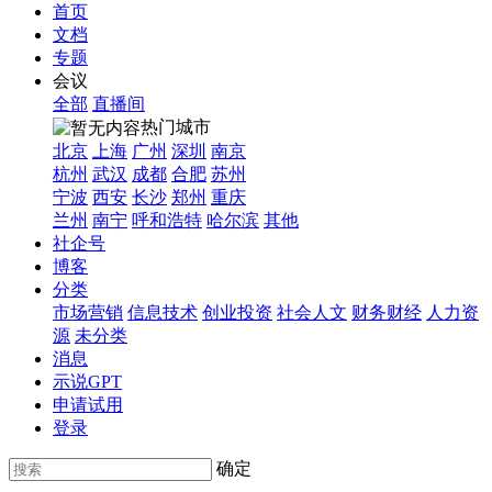
首页
文档
专题
会议
全部
直播间
热门城市
北京
上海
广州
深圳
南京
杭州
武汉
成都
合肥
苏州
宁波
西安
长沙
郑州
重庆
兰州
南宁
呼和浩特
哈尔滨
其他
社企号
博客
分类
市场营销
信息技术
创业投资
社会人文
财务财经
人力资
源
未分类
消息
示说GPT
申请试用
登录
确定