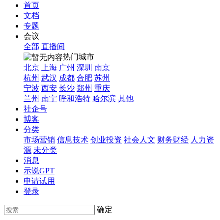
首页
文档
专题
会议
全部
直播间
热门城市
北京
上海
广州
深圳
南京
杭州
武汉
成都
合肥
苏州
宁波
西安
长沙
郑州
重庆
兰州
南宁
呼和浩特
哈尔滨
其他
社企号
博客
分类
市场营销
信息技术
创业投资
社会人文
财务财经
人力资
源
未分类
消息
示说GPT
申请试用
登录
确定