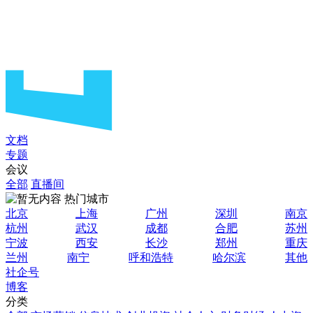
文档
专题
会议
全部
直播间
热门城市
北京
上海
广州
深圳
南京
杭州
武汉
成都
合肥
苏州
宁波
西安
长沙
郑州
重庆
兰州
南宁
呼和浩特
哈尔滨
其他
社企号
博客
分类