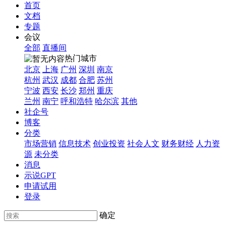
首页
文档
专题
会议
全部
直播间
热门城市
北京
上海
广州
深圳
南京
杭州
武汉
成都
合肥
苏州
宁波
西安
长沙
郑州
重庆
兰州
南宁
呼和浩特
哈尔滨
其他
社企号
博客
分类
市场营销
信息技术
创业投资
社会人文
财务财经
人力资
源
未分类
消息
示说GPT
申请试用
登录
确定