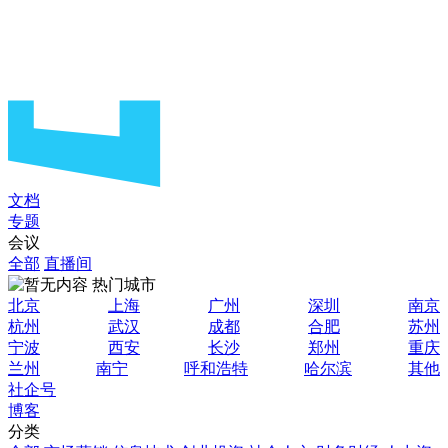
文档
专题
会议
全部
直播间
热门城市
北京
上海
广州
深圳
南京
杭州
武汉
成都
合肥
苏州
宁波
西安
长沙
郑州
重庆
兰州
南宁
呼和浩特
哈尔滨
其他
社企号
博客
分类