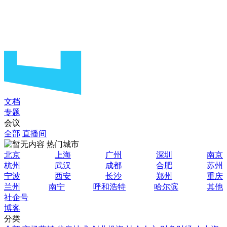
文档
专题
会议
全部
直播间
热门城市
北京
上海
广州
深圳
南京
杭州
武汉
成都
合肥
苏州
宁波
西安
长沙
郑州
重庆
兰州
南宁
呼和浩特
哈尔滨
其他
社企号
博客
分类