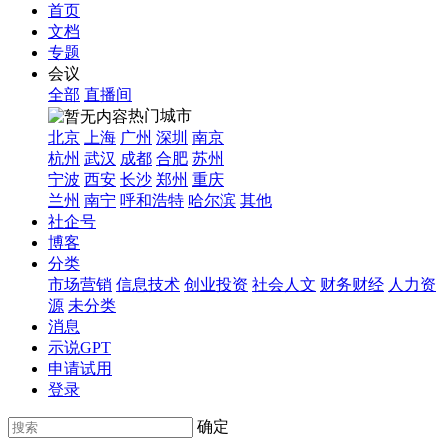
首页
文档
专题
会议
全部
直播间
热门城市
北京
上海
广州
深圳
南京
杭州
武汉
成都
合肥
苏州
宁波
西安
长沙
郑州
重庆
兰州
南宁
呼和浩特
哈尔滨
其他
社企号
博客
分类
市场营销
信息技术
创业投资
社会人文
财务财经
人力资
源
未分类
消息
示说GPT
申请试用
登录
确定