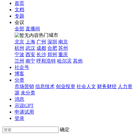
首页
文档
专题
会议
全部
直播间
热门城市
北京
上海
广州
深圳
南京
杭州
武汉
成都
合肥
苏州
宁波
西安
长沙
郑州
重庆
兰州
南宁
呼和浩特
哈尔滨
其他
社企号
博客
分类
市场营销
信息技术
创业投资
社会人文
财务财经
人力资
源
未分类
消息
示说GPT
申请试用
登录
确定