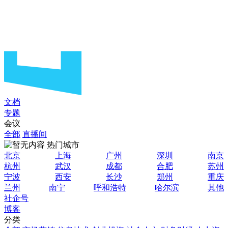
文档
专题
会议
全部
直播间
热门城市
北京
上海
广州
深圳
南京
杭州
武汉
成都
合肥
苏州
宁波
西安
长沙
郑州
重庆
兰州
南宁
呼和浩特
哈尔滨
其他
社企号
博客
分类