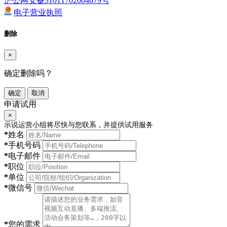
沪公网安备31011702004679号
电子营业执照
删除
×
确定删除吗？
确定
取消
申请试用
×
示说运营小组将尽快与您联系，并提供试用服务
*
姓名
*
手机号码
*
电子邮件
*
职位
*
单位
*
微信号
*
您的需求