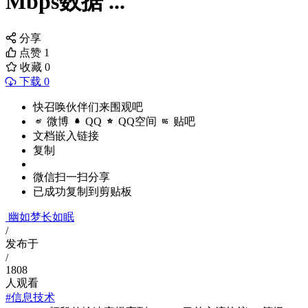
Mbps数据 ...
分享
点赞
1
收藏
0
下载 0
快召唤伙伴们来围观吧
微博
QQ
QQ空间
贴吧
文档嵌入链接
复制
微信扫一扫分享
已成功复制到剪贴板
幽如梦长如眠
/
发布于
/
1808
人观看
#信息技术