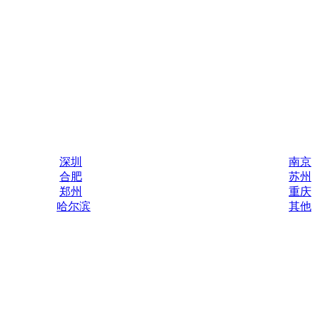
深圳
南京
合肥
苏州
郑州
重庆
哈尔滨
其他