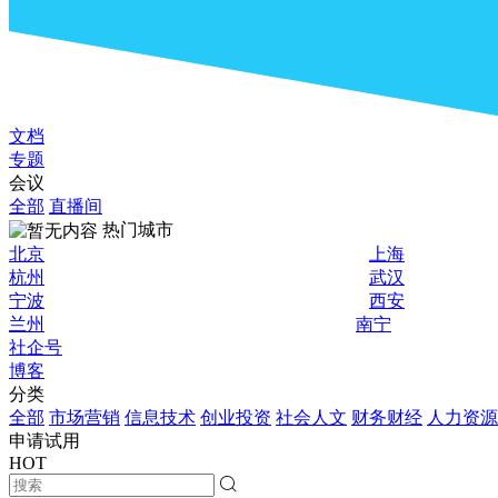
文档
专题
会议
全部
直播间
热门城市
北京
上海
杭州
武汉
宁波
西安
兰州
南宁
社企号
博客
分类
全部
市场营销
信息技术
创业投资
社会人文
财务财经
人力资源
申请试用
HOT