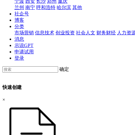
宁波
西安
长沙
郑州
重庆
兰州
南宁
呼和浩特
哈尔滨
其他
社企号
博客
分类
市场营销
信息技术
创业投资
社会人文
财务财经
人力资
消息
示说GPT
申请试用
登录
确定
快速创建
×