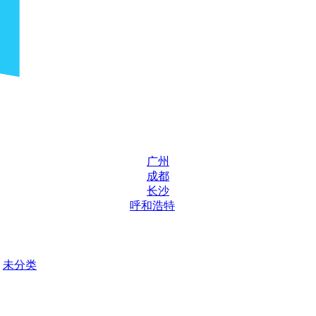
广州
成都
长沙
呼和浩特
未分类