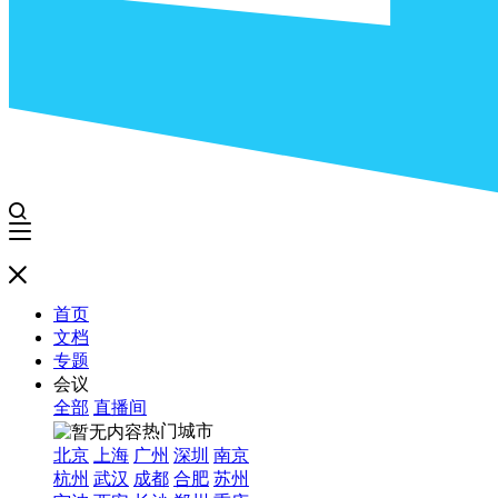
首页
文档
专题
会议
全部
直播间
热门城市
北京
上海
广州
深圳
南京
杭州
武汉
成都
合肥
苏州