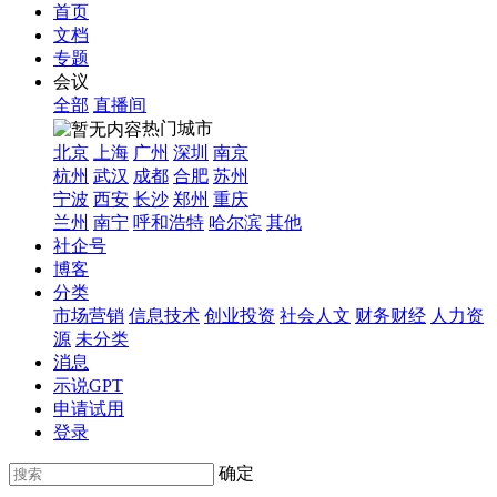
首页
文档
专题
会议
全部
直播间
热门城市
北京
上海
广州
深圳
南京
杭州
武汉
成都
合肥
苏州
宁波
西安
长沙
郑州
重庆
兰州
南宁
呼和浩特
哈尔滨
其他
社企号
博客
分类
市场营销
信息技术
创业投资
社会人文
财务财经
人力资
源
未分类
消息
示说GPT
申请试用
登录
确定