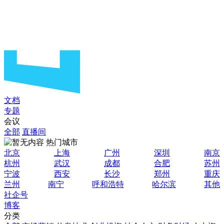
文档
专题
会议
全部
直播间
热门城市
北京
上海
广州
深圳
南京
杭州
武汉
成都
合肥
苏州
宁波
西安
长沙
郑州
重庆
兰州
南宁
呼和浩特
哈尔滨
其他
社企号
博客
分类