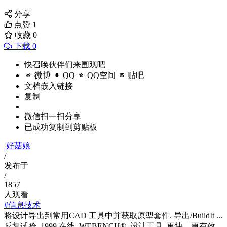
分享
点赞
1
收藏
0
下载 0
快召唤伙伴们来围观吧
微博
QQ
QQ空间
贴吧
文档嵌入链接
复制
微信扫一扫分享
已成功复制到剪贴板
好菇娘
/
发布于
/
1857
人观看
#信息技术
将设计导出到常用CAD 工具中并获取原型套件. 导出/BuildIt ...
反复试验. 1999 在线. WEBENCH®. 设计工具. 更快、更有效.