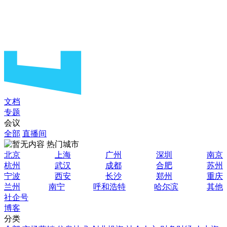
文档
专题
会议
全部
直播间
热门城市
北京
上海
广州
深圳
南京
杭州
武汉
成都
合肥
苏州
宁波
西安
长沙
郑州
重庆
兰州
南宁
呼和浩特
哈尔滨
其他
社企号
博客
分类