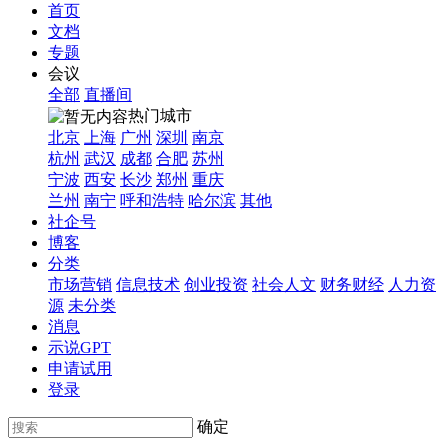
首页
文档
专题
会议
全部
直播间
热门城市
北京
上海
广州
深圳
南京
杭州
武汉
成都
合肥
苏州
宁波
西安
长沙
郑州
重庆
兰州
南宁
呼和浩特
哈尔滨
其他
社企号
博客
分类
市场营销
信息技术
创业投资
社会人文
财务财经
人力资
源
未分类
消息
示说GPT
申请试用
登录
确定