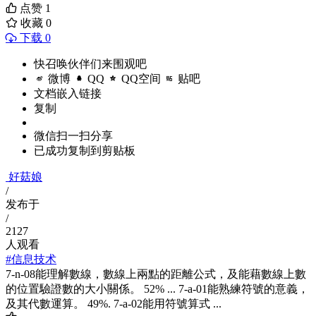
点赞
1
收藏
0
下载 0
快召唤伙伴们来围观吧
微博
QQ
QQ空间
贴吧
文档嵌入链接
复制
微信扫一扫分享
已成功复制到剪贴板
好菇娘
/
发布于
/
2127
人观看
#信息技术
7-n-08能理解數線，數線上兩點的距離公式，及能藉數線上數
的位置驗證數的大小關係。 52% ... 7-a-01能熟練符號的意義，
及其代數運算。 49%. 7-a-02能用符號算式 ...