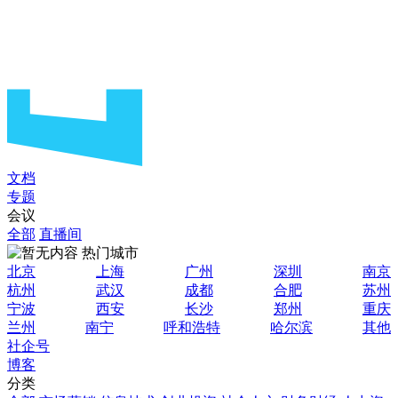
文档
专题
会议
全部
直播间
热门城市
北京
上海
广州
深圳
南京
杭州
武汉
成都
合肥
苏州
宁波
西安
长沙
郑州
重庆
兰州
南宁
呼和浩特
哈尔滨
其他
社企号
博客
分类