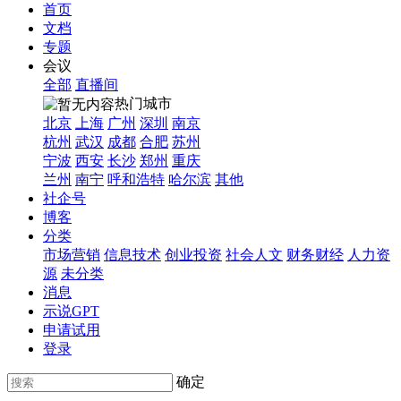
首页
文档
专题
会议
全部
直播间
热门城市
北京
上海
广州
深圳
南京
杭州
武汉
成都
合肥
苏州
宁波
西安
长沙
郑州
重庆
兰州
南宁
呼和浩特
哈尔滨
其他
社企号
博客
分类
市场营销
信息技术
创业投资
社会人文
财务财经
人力资
源
未分类
消息
示说GPT
申请试用
登录
确定