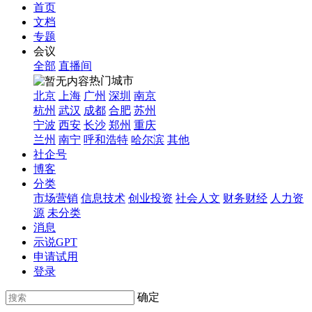
首页
文档
专题
会议
全部
直播间
热门城市
北京
上海
广州
深圳
南京
杭州
武汉
成都
合肥
苏州
宁波
西安
长沙
郑州
重庆
兰州
南宁
呼和浩特
哈尔滨
其他
社企号
博客
分类
市场营销
信息技术
创业投资
社会人文
财务财经
人力资
源
未分类
消息
示说GPT
申请试用
登录
确定