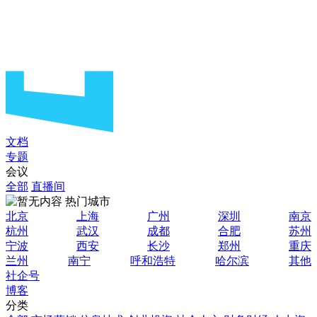
文档
专题
会议
全部
直播间
热门城市
北京
上海
广州
深圳
南京
杭州
武汉
成都
合肥
苏州
宁波
西安
长沙
郑州
重庆
兰州
南宁
呼和浩特
哈尔滨
其他
社企号
博客
分类