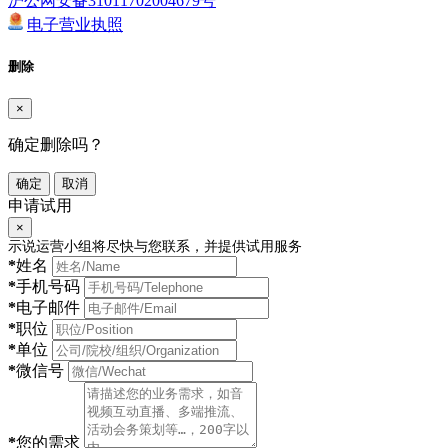
沪公网安备31011702004679号
电子营业执照
删除
×
确定删除吗？
确定
取消
申请试用
×
示说运营小组将尽快与您联系，并提供试用服务
*
姓名
*
手机号码
*
电子邮件
*
职位
*
单位
*
微信号
*
您的需求