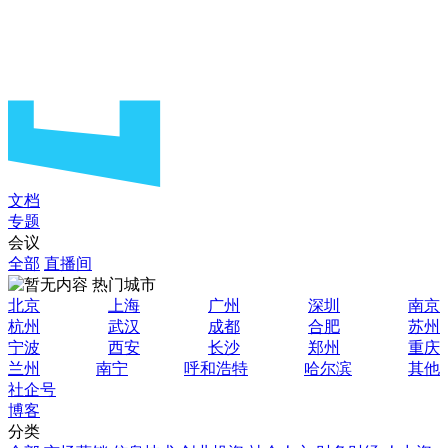
文档
专题
会议
全部
直播间
热门城市
北京
上海
广州
深圳
南京
杭州
武汉
成都
合肥
苏州
宁波
西安
长沙
郑州
重庆
兰州
南宁
呼和浩特
哈尔滨
其他
社企号
博客
分类