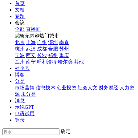
首页
文档
专题
会议
全部
直播间
热门城市
北京
上海
广州
深圳
南京
杭州
武汉
成都
合肥
苏州
宁波
西安
长沙
郑州
重庆
兰州
南宁
呼和浩特
哈尔滨
其他
社企号
博客
分类
市场营销
信息技术
创业投资
社会人文
财务财经
人力资
源
未分类
消息
示说GPT
申请试用
登录
确定