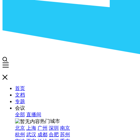
首页
文档
专题
会议
全部
直播间
热门城市
北京
上海
广州
深圳
南京
杭州
武汉
成都
合肥
苏州