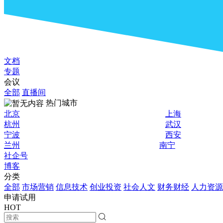
文档
专题
会议
全部
直播间
热门城市
北京
上海
杭州
武汉
宁波
西安
兰州
南宁
社企号
博客
分类
全部
市场营销
信息技术
创业投资
社会人文
财务财经
人力资源
申请试用
HOT