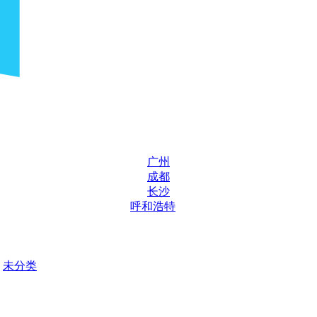
广州
成都
长沙
呼和浩特
未分类