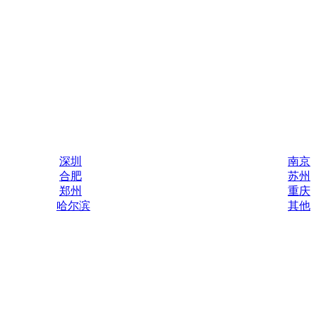
深圳
南京
合肥
苏州
郑州
重庆
哈尔滨
其他