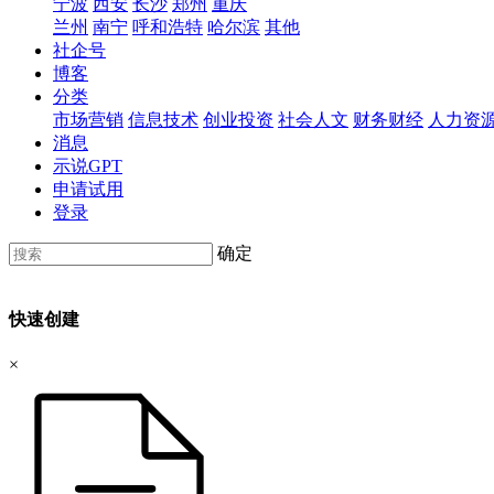
宁波
西安
长沙
郑州
重庆
兰州
南宁
呼和浩特
哈尔滨
其他
社企号
博客
分类
市场营销
信息技术
创业投资
社会人文
财务财经
人力资
消息
示说GPT
申请试用
登录
确定
快速创建
×