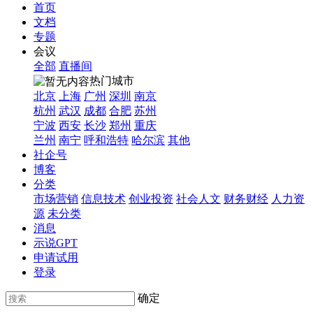
首页
文档
专题
会议
全部
直播间
热门城市
北京
上海
广州
深圳
南京
杭州
武汉
成都
合肥
苏州
宁波
西安
长沙
郑州
重庆
兰州
南宁
呼和浩特
哈尔滨
其他
社企号
博客
分类
市场营销
信息技术
创业投资
社会人文
财务财经
人力资
源
未分类
消息
示说GPT
申请试用
登录
确定