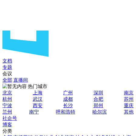
文档
专题
会议
全部
直播间
热门城市
北京
上海
广州
深圳
南京
杭州
武汉
成都
合肥
苏州
宁波
西安
长沙
郑州
重庆
兰州
南宁
呼和浩特
哈尔滨
其他
社企号
博客
分类