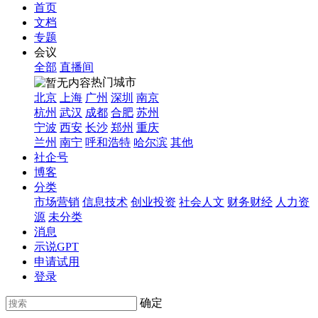
首页
文档
专题
会议
全部
直播间
热门城市
北京
上海
广州
深圳
南京
杭州
武汉
成都
合肥
苏州
宁波
西安
长沙
郑州
重庆
兰州
南宁
呼和浩特
哈尔滨
其他
社企号
博客
分类
市场营销
信息技术
创业投资
社会人文
财务财经
人力资
源
未分类
消息
示说GPT
申请试用
登录
确定