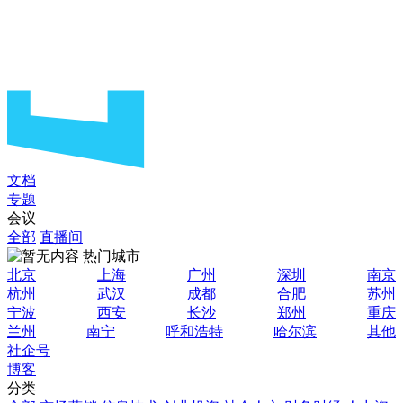
文档
专题
会议
全部
直播间
热门城市
北京
上海
广州
深圳
南京
杭州
武汉
成都
合肥
苏州
宁波
西安
长沙
郑州
重庆
兰州
南宁
呼和浩特
哈尔滨
其他
社企号
博客
分类