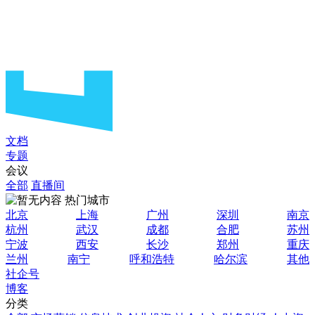
文档
专题
会议
全部
直播间
热门城市
北京
上海
广州
深圳
南京
杭州
武汉
成都
合肥
苏州
宁波
西安
长沙
郑州
重庆
兰州
南宁
呼和浩特
哈尔滨
其他
社企号
博客
分类