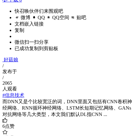
快召唤伙伴们来围观吧
微博
QQ
QQ空间
贴吧
文档嵌入链接
复制
微信扫一扫分享
已成功复制到剪贴板
好菇娘
/
发布于
/
2065
人观看
#信息技术
而DNN又是个比较宽泛的词，DNN里面又包括有CNN卷积神
经网络、RNN循环神经网络、LSTM长短期记忆网络、GANs
对抗网络等几大类型，本文我们默认DL指CNN ...
6
点赞