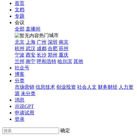
首页
文档
专题
会议
全部
直播间
热门城市
北京
上海
广州
深圳
南京
杭州
武汉
成都
合肥
苏州
宁波
西安
长沙
郑州
重庆
兰州
南宁
呼和浩特
哈尔滨
其他
社企号
博客
分类
市场营销
信息技术
创业投资
社会人文
财务财经
人力资
源
未分类
消息
示说GPT
申请试用
登录
确定